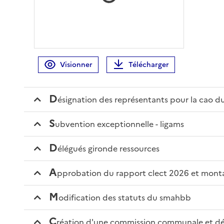
Chargement, veuillez patienter...
Visionner
Télécharger
d
ésignation des représentants pour la cao
s
ubvention exceptionnelle - ligams
d
élégués gironde ressources
a
pprobation du rapport clect 2026 et monta
m
odification des statuts du smahbb
c
réation d'une commission communale et dé