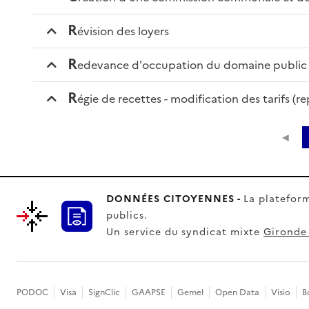
r
évision des loyers
r
edevance d'occupation du domaine public 
r
égie de recettes - modification des tarifs (rep
◄
DONNÉES CITOYENNES -
La plateform
publics.
Un service du syndicat mixte
Gironde
PODOC
Visa
SignClic
GAAPSE
Gemel
Open Data
Visio
B