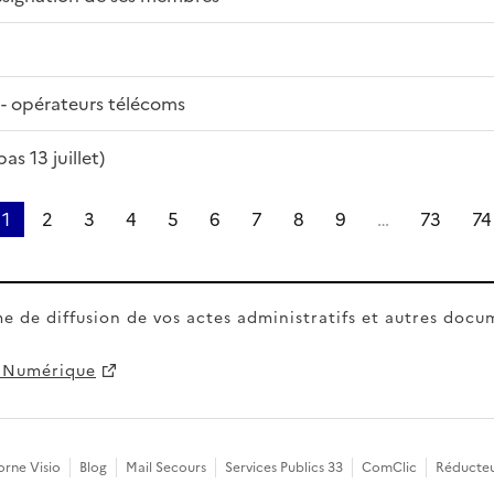
- opérateurs télécoms
as 13 juillet)
1
2
3
4
5
6
7
8
9
…
73
74
e de diffusion de vos actes administratifs et autres docu
 Numérique
orne Visio
Blog
Mail Secours
Services Publics 33
ComClic
Réducte